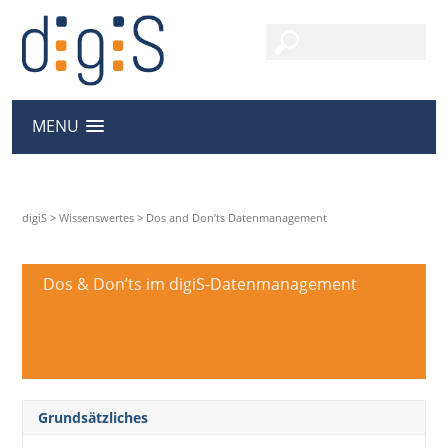
MENU
digiS
>
Wissenswertes
>
Dos and Don’ts Datenmanagement
Dos & Don’ts im digiS-Datenmanagement
Grundsätzliches