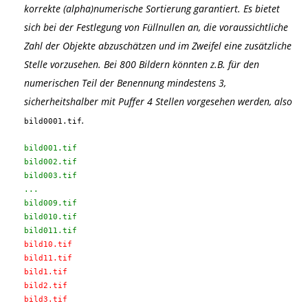
korrekte (alpha)numerische Sortierung garantiert. Es bietet
sich bei der Festlegung von Füllnullen an, die voraussichtliche
Zahl der Objekte abzuschätzen und im Zweifel eine zusätzliche
Stelle vorzusehen. Bei 800 Bildern könnten z.B. für den
numerischen Teil der Benennung mindestens 3,
sicherheitshalber mit Puffer 4 Stellen vorgesehen werden, also
.
bild0001.tif
bild001.tif
bild002.tif
bild003.tif
...
bild009.tif
bild010.tif
bild011.tif
bild10.tif
bild11.tif
bild1.tif
bild2.tif
bild3.tif