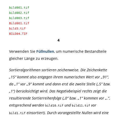
bild001.tif
bild002.tif
bild003.tif
Bild001.tif
bild3.tif
BILD04.TIF
4
Verwenden Sie
Füllnullen
, um numerische Bestandteile
gleicher Länge zu erzeugen.
Sortieralgorithmen sortieren zeichenweise. Die Zeichenkette
„15“ kommt also entgegen ihrem numerischen Wert vor „91“,
da „1“ vor „9“ kommt und dann erst die zweite Stelle („5“ bzw.
„1“) berücksichtigt wird. Das Negativbeispiel rechts zeigt die
resultierende Sortierreihenfolge („0“ bzw. „1“ kommen vor „.“,
entsprechend werden
und
vor
bild10.tif
bild11.tif
einsortiert). Durch vorangestellte Nullen wird eine
bild1.tif