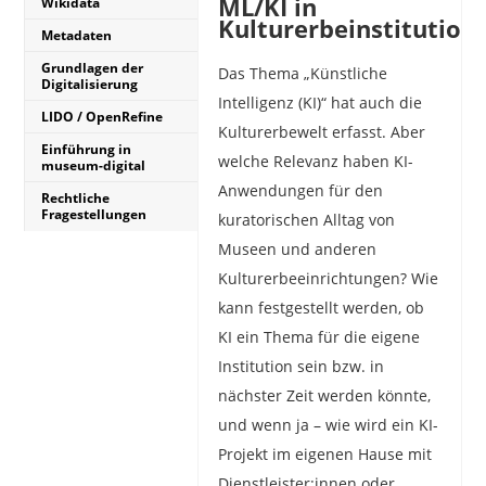
ML/KI in
Wikidata
Kulturerbeinstitution
Metadaten
Grundlagen der
Das Thema „Künstliche
Digitalisierung
Intelligenz (KI)“ hat auch die
LIDO / OpenRefine
Kulturerbewelt erfasst. Aber
Einführung in
welche Relevanz haben KI-
museum-digital
Anwendungen für den
Rechtliche
Fragestellungen
kuratorischen Alltag von
Museen und anderen
Kulturerbeeinrichtungen? Wie
kann festgestellt werden, ob
KI ein Thema für die eigene
Institution sein bzw. in
nächster Zeit werden könnte,
und wenn ja – wie wird ein KI-
Projekt im eigenen Hause mit
Dienstleister:innen oder