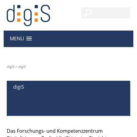
MENU
digiS
>
digiS
digiS
Das Forschungs- und Kompetenzzentrum