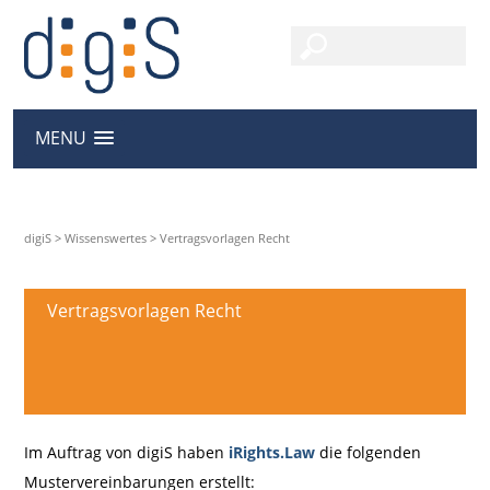
MENU
digiS
>
Wissenswertes
>
Vertragsvorlagen Recht
Vertragsvorlagen Recht
Im Auftrag von digiS haben
iRights.Law
die folgenden
Mustervereinbarungen erstellt: