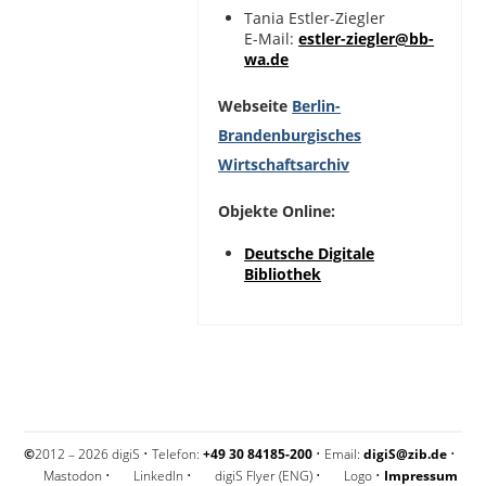
Tania Estler-Ziegler
E-Mail:
estler-ziegler@bb-
wa.de
Webseite
Berlin-
Brandenburgisches
Wirtschaftsarchiv
Objekte Online:
Deutsche Digitale
Bibliothek
©
2012 – 2026 digiS • Telefon:
+49 30 84185-200
• Email:
digiS@zib.de
•
Mastodon
•
LinkedIn
•
digiS Flyer (ENG)
•
Logo
•
Impressum