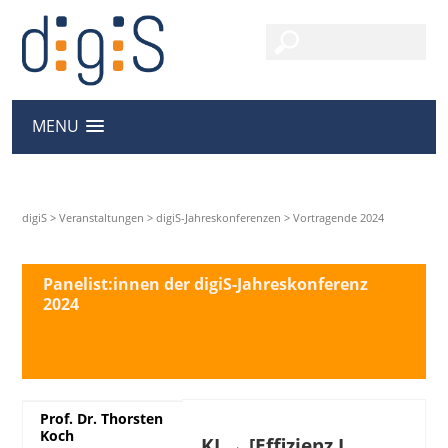
MENU
digiS
>
Veranstaltungen
>
digiS-Jahreskonferenzen
>
Vortragende 2024
Panelist:innen der digiS-Jahreskonferenz
2024
Prof. Dr. Thorsten
Koch
KI → [Effizienz I