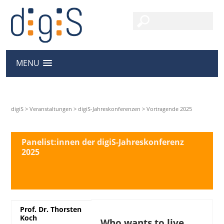
MENU
digiS
>
Veranstaltungen
>
digiS-Jahreskonferenzen
>
Vortragende 2025
Panelist:innen der digiS-Jahreskonferenz
2025
Prof. Dr. Thorsten
Koch
Who wants to live