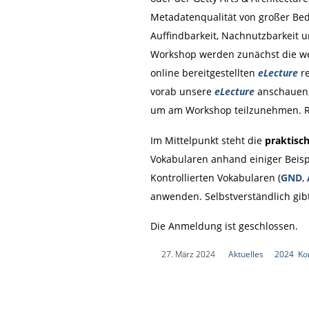
Metadatenqualität von großer Bed
Auffindbarkeit, Nachnutzbarkeit un
Workshop werden zunächst die wes
online bereitgestellten
eLecture
re
vorab unsere
eLecture
anschauen, 
um am Workshop teilzunehmen. Re
Im Mittelpunkt steht die
praktisc
Vokabularen anhand einiger Beis
Kontrollierten Vokabularen (
GND
,
anwenden. Selbstverständlich gib
Die Anmeldung ist geschlossen.
|
27. März 2024
|
Aktuelles
|
2024
,
Ko