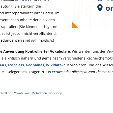
eutung. Sie steigern die
d Interoperabilität Ihrer Daten. Im
entlichen Inhalte der als Video
kapituliert (Sie können sich gerne
es ist jedoch nicht verpflichtend,
dundanzen sind ggf. möglich.)
he Anwendung Kontrollierter Vokabulare
. Wir werden uns der Ver
piele kritisch nähern und gemeinsam verschiedene Recherchemögl
AAT
,
Iconclass
,
Geonames
,
Wikidata
) ausprobieren und das Wisse
t es Gelegenheit, Fragen zur
eLecture
oder allgemein zum Thema Kont
ntrollierte Vokabulare
,
Metadaten
,
workshop
|