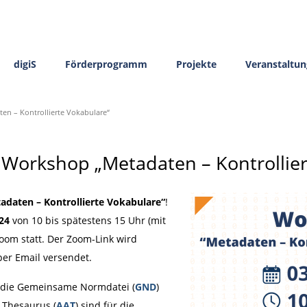
digiS
Förderprogramm
Projekte
Veranstaltu
n – Kontrollierte Vokabulare“
Workshop „Metadaten – Kontrollier
adaten – Kontrollierte Vokabulare“
!
24
von 10 bis spätestens 15 Uhr (mit
Zoom statt. Der Zoom-Link wird
per Email versendet.
a die Gemeinsame Normdatei (
GND
)
e Thesaurus (
AAT
) sind für die