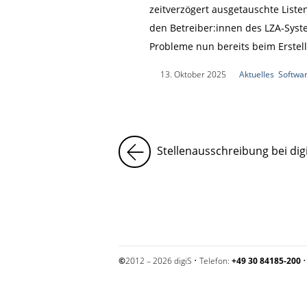
zeitverzögert ausgetauschte List
den Betreiber:innen des LZA-Syst
Probleme nun bereits beim Erstel
|
13. Oktober 2025
|
Aktuelles
,
Softwa
Stellenausschreibung bei digi
©
2012 – 2026 digiS • Telefon:
+49 30 84185-200
•
Impressum und Datenschutzerklärung