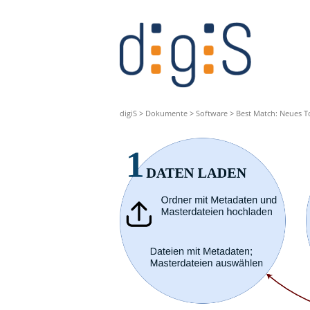
digiS
>
Dokumente
>
Software
>
Best Match: Neues To