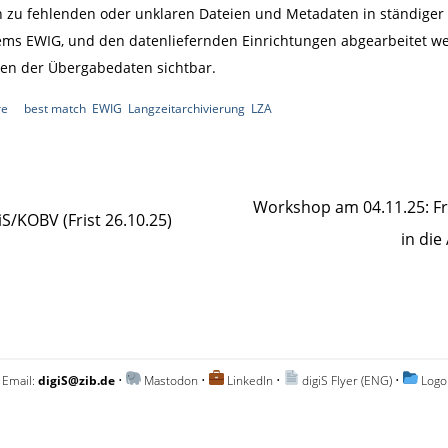
en zu fehlenden oder unklaren Dateien und Metadaten in ständige
ems EWIG, und den datenliefernden Einrichtungen abgearbeitet w
len der Übergabedaten sichtbar.
re
|
best match
,
EWIG
,
Langzeitarchivierung
,
LZA
|
Workshop am 04.11.25: Fr
S/KOBV (Frist 26.10.25)
in di
 Email:
digiS@zib.de
•
Mastodon
•
LinkedIn
•
digiS Flyer (ENG)
•
Logo