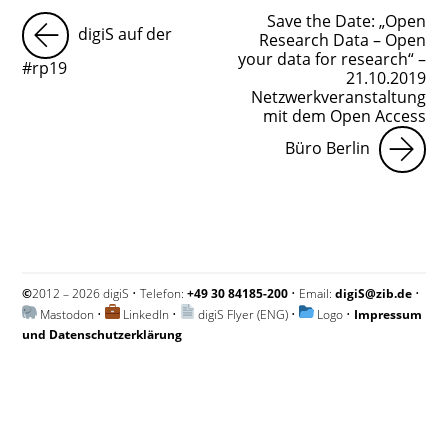
Save the Date: „Open
digiS auf der
Research Data – Open
your data for research“ –
#rp19
21.10.2019
Netzwerkveranstaltung
mit dem Open Access
Büro Berlin
©
2012 – 2026 digiS • Telefon:
+49 30 84185-200
• Email:
digiS@zib.de
•
Mastodon
•
LinkedIn
•
digiS Flyer (ENG)
•
Logo
•
Impressum
und Datenschutzerklärung
Impressum und Datenschutzerklärung