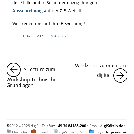
der Stelle finden Sie in der dazugehörigen
Ausschreibung
auf der ZIB-Website.
Wir freuen uns auf Ihre Bewerbung!
|
12. Februar 2021
|
Aktuelles
|
Workshop zu museum-
e-Lecture zum
digital
Workshop Technische
Grundlagen
©
2012 – 2026 digiS • Telefon:
+49 30 84185-200
• Email:
digiS@zib.de
•
Mastodon
•
LinkedIn
•
digiS Flyer (ENG)
•
Logo
•
Impressum