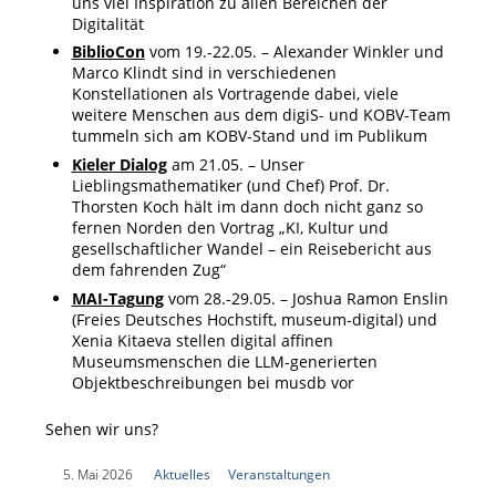
uns viel Inspiration zu allen Bereichen der
Digitalität
BiblioCon
vom 19.-22.05. – Alexander Winkler und
Marco Klindt sind in verschiedenen
Konstellationen als Vortragende dabei, viele
weitere Menschen aus dem digiS- und KOBV-Team
tummeln sich am KOBV-Stand und im Publikum
Kieler Dialog
am 21.05. – Unser
Lieblingsmathematiker (und Chef) Prof. Dr.
Thorsten Koch hält im dann doch nicht ganz so
fernen Norden den Vortrag „KI, Kultur und
gesellschaftlicher Wandel – ein Reisebericht aus
dem fahrenden Zug“
MAI-Tagung
vom 28.-29.05. – Joshua Ramon Enslin
(Freies Deutsches Hochstift, museum-digital) und
Xenia Kitaeva stellen digital affinen
Museumsmenschen die LLM-generierten
Objektbeschreibungen bei musdb vor
Sehen wir uns?
|
5. Mai 2026
|
Aktuelles
|
Veranstaltungen
|