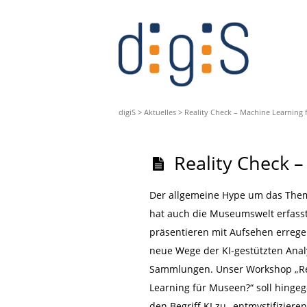
digiS
>
Aktuelles
>
Reality Check – Machine Learning
Reality Check 
Der allgemeine Hype um das Thema 
hat auch die Museumswelt erfass
präsentieren mit Aufsehen erre
neue Wege der KI-gestützten Anal
Sammlungen. Unser Workshop „Re
Learning für Museen?“ soll hingege
den Begriff KI zu „entmystifizieren“