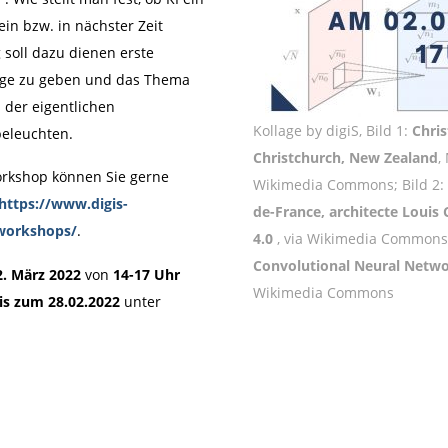
ein bzw. in nächster Zeit
 soll dazu dienen erste
rage zu geben und das Thema
 der eigentlichen
Kollage by digiS, Bild 1:
Chris
beleuchten.
Christchurch, New Zealand
,
rkshop können Sie gerne
Wikimedia Commons; Bild 2:
https://www.digis-
de-France, architecte Louis C
/workshops/
.
4.0
, via Wikimedia Commons;
Convolutional Neural Netw
2. März 2022
von
14-17 Uhr
Wikimedia Commons
is zum 28.02.2022
unter