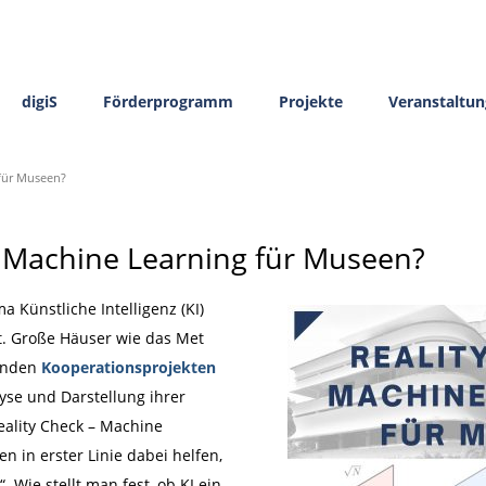
digiS
Förderprogramm
Projekte
Veranstaltu
 für Museen?
– Machine Learning für Museen?
Künstliche Intelligenz (KI)
t. Große Häuser wie das Met
genden
Kooperationsprojekten
yse und Darstellung ihrer
ality Check – Machine
n in erster Linie dabei helfen,
. Wie stellt man fest, ob KI ein