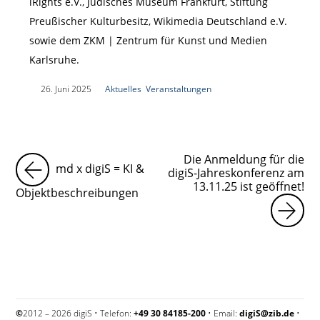
iRights e.V., Jüdisches Museum Frankfurt, Stiftung
Preußischer Kulturbesitz, Wikimedia Deutschland e.V.
sowie dem ZKM | Zentrum für Kunst und Medien
Karlsruhe.
|
26. Juni 2025
|
Aktuelles
,
Veranstaltungen
|
Die Anmeldung für die
md x digiS = KI &
digiS-Jahreskonferenz am
13.11.25 ist geöffnet!
Objektbeschreibungen
©
2012 – 2026 digiS • Telefon:
+49 30 84185-200
• Email:
digiS@zib.de
•