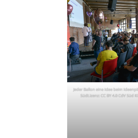
Jeder Ballon eine Idee beim Ideen
SüdLizenz: CC BY 4.0 CdV Süd Ki