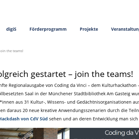
digiS
Förderprogramm
Projekte
Veranstaltu
 join the teams!
olgreich gestartet – join the teams!
nfte Regionalausgabe von Coding da Vinci – dem Kulturhackathon
vollbesetzten Saal in der Münchener Stadtbibliothek Am Gasteig w
*innen aus 31 Kultur-, Wissens- und Gedächtnisorganisationen 
en daraus 20 neue kreative Anwendungsszenarien durch die Tei
Hackdash von CdV Süd
sehen und an deren Entwicklung man sich a