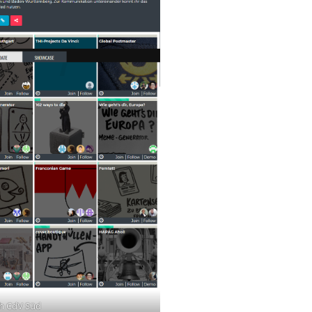
h CdV Süd