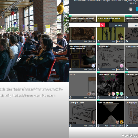
pitch der Teilnehmer*innen von CdV
ck off; Foto: Diane von Schoen
Hackdas