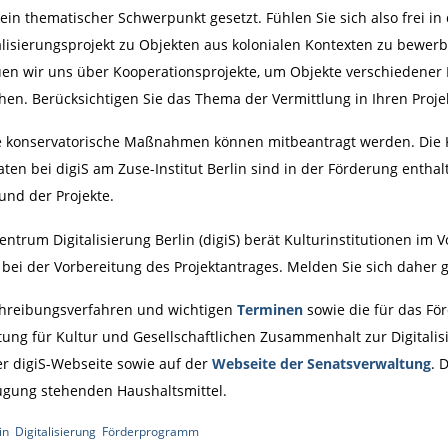
 thematischer Schwerpunkt gesetzt. Fühlen Sie sich also frei in 
lisierungsprojekt zu Objekten aus kolonialen Kontexten zu bewerb
uen wir uns über Kooperationsprojekte, um Objekte verschiedener 
en. Berücksichtigen Sie das Thema der Vermittlung in Ihren Proje
ge konservatorische Maßnahmen können mitbeantragt werden. Die K
aten bei digiS am Zuse-Institut Berlin sind in der Förderung entha
 und der Projekte.
rum Digitalisierung Berlin (digiS) berät Kulturinstitutionen im Vo
bei der Vorbereitung des Projektantrages. Melden Sie sich daher 
hreibungsverfahren und wichtigen
Terminen
sowie die für das F
ung für Kultur und Gesellschaftlichen Zusammenhalt zur Digitalis
der digiS-Webseite sowie auf der
Webseite der Senatsverwaltung
. 
ügung stehenden Haushaltsmittel.
in
,
Digitalisierung
,
Förderprogramm
|