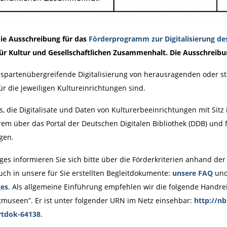
die Ausschreibung für das
Förderprogramm zur Digitalisierung des 
r Kultur und Gesellschaftlichen Zusammenhalt. Die Ausschreibung
 spartenübergreifende Digitalisierung von herausragenden oder st
für die jeweiligen Kultureinrichtungen sind.
, die Digitalisate und Daten von Kulturerbeeinrichtungen mit Sitz 
m über das Portal der Deutschen Digitalen Bibliothek (DDB) und fü
rgen.
ges informieren Sie sich bitte über die Förderkriterien anhand der
ch in unsere für Sie erstellten Begleitdokumente:
unsere FAQ
und
ges
. Als allgemeine Einführung empfehlen wir die folgende Handreic
seen”. Er ist unter folgender URN im Netz einsehbar:
http://nb
artdok-64138
.