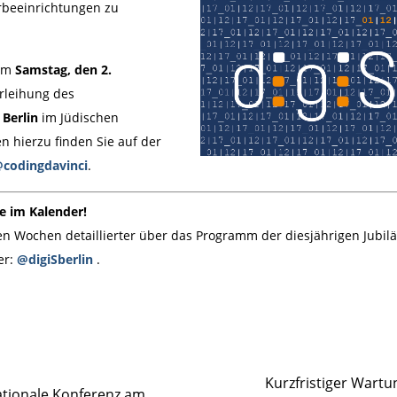
rbeeinrichtungen zu
 am
Samstag, den 2.
erleihung des
 Berlin
im Jüdischen
n hierzu finden Sie auf der
codingdavinci
.
ne im Kalender!
n Wochen detaillierter über das Programm der diesjährigen Jubil
er:
@digiSberlin
.
Kurzfristiger Wartu
nationale Konferenz am