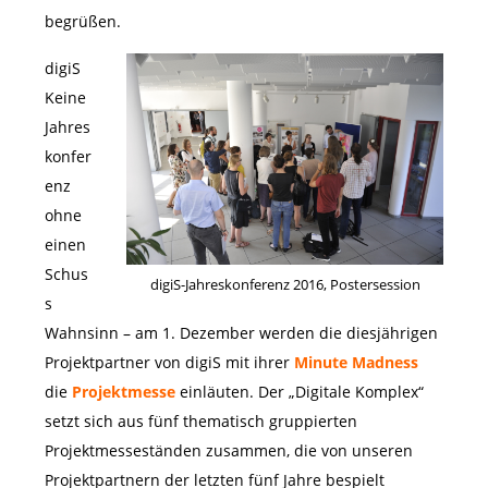
begrüßen.
digiS
Keine
Jahres
konfer
enz
ohne
einen
Schus
digiS-Jahreskonferenz 2016, Postersession
s
Wahnsinn
– am 1. Dezember werden die diesjährigen
Projektpartner von digiS mit ihrer
Minute Madness
die
Projektmesse
einläuten. Der „Digitale Komplex“
setzt sich aus fünf thematisch gruppierten
Projektmesseständen zusammen, die von unseren
Projektpartnern der letzten fünf Jahre bespielt