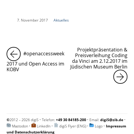
|
7. November 2017
|
Aktuelles
|
Projektpräsentation &
#openaccessweek
Preisverleihung Coding
da Vinci am 2.12.2017 im
2017 und Open Access im
Jüdischen Museum Berlin
KOBV
©
2012 – 2026 digiS • Telefon:
+49 30 84185-200
• Email:
digiS@zib.de
•
Mastodon
•
LinkedIn
•
digiS Flyer (ENG)
•
Logo
•
Impressum
und Datenschutzerklärung