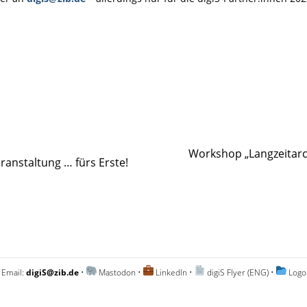
Workshop „Langzeitarch
eranstaltung … fürs Erste!
 Email:
digiS@zib.de
•
Mastodon
•
LinkedIn
•
digiS Flyer (ENG)
•
Logo