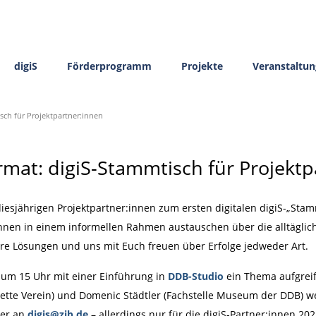
digiS
Förderprogramm
Projekte
Veranstaltu
sch für Projektpartner:innen
rmat: digiS-Stammtisch für Projektp
iesjährigen Projektpartner:innen zum ersten digitalen digiS-„Sta
r:innen in einem informellen Rahmen austauschen über die alltägl
ihre Lösungen und uns mit Euch freuen über Erfolge jedweder Art.
2 um 15 Uhr mit einer Einführung in
DDB-Studio
ein Thema aufgreif
Lette Verein) und Domenic Städtler (Fachstelle Museum der DDB)
mer an
digis@zib.de
– allerdings nur für die digiS-Partner:innen 20