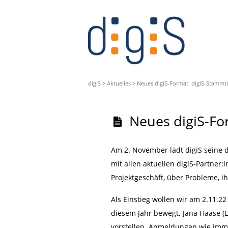
digiS
>
Aktuelles
>
Neues digiS-Format: digiS-Stammti
Neues digiS-Fo
Am 2. November lädt digiS seine d
mit allen aktuellen digiS-Partne
Projektgeschäft, über Probleme, 
Als Einstieg wollen wir am 2.11.2
diesem Jahr bewegt. Jana Haase (
vorstellen. Anmeldungen wie im