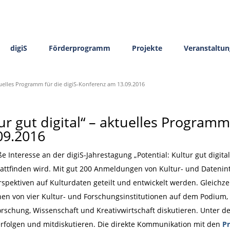
digiS
Förderprogramm
Projekte
Veranstaltu
aktuelles Programm für die digiS-Konferenz am 13.09.2016
ur gut digital“ – aktuelles Programm 
09.2016
e Interesse an der digiS-Jahrestagung „Potential: Kultur gut digit
attfinden wird. Mit gut 200 Anmeldungen von Kultur- und Datenint
rspektiven auf Kulturdaten geteilt und entwickelt werden. Gleichzei
nen von vier Kultur- und Forschungsinstitutionen auf dem Podium,
Forschung, Wissenschaft und Kreativwirtschaft diskutieren. Unter
erfolgen und mitdiskutieren. Die direkte Kommunikation mit den
Pr