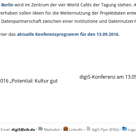
 Berlin
wird im Zentrum der vier World Cafés der Tagung stehen. 
svorhaben sollen Ideen für die Weiternutzung der Projektdaten ent
 Datenpartnerschaft zwischen einer Institutione und Datennutzer/
 hier das
aktuelle Konferenzprogramm für den 13.09.2016
.
digiS-Konferenz am 13.0
016 „Potential: Kultur gut
 Email:
digiS@zib.de
•
Mastodon
•
LinkedIn
•
digiS Flyer (ENG)
•
Logo