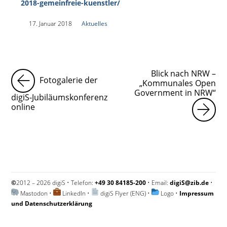
2018-gemeinfreie-kuenstler/
|
17. Januar 2018
|
Aktuelles
|
Blick nach NRW –
Fotogalerie der
„Kommunales Open
Government in NRW“
digiS-Jubiläumskonferenz
online
©
2012 – 2026 digiS • Telefon:
+49 30 84185-200
• Email:
digiS@zib.de
•
Mastodon
•
LinkedIn
•
digiS Flyer (ENG)
•
Logo
•
Impressum
und Datenschutzerklärung