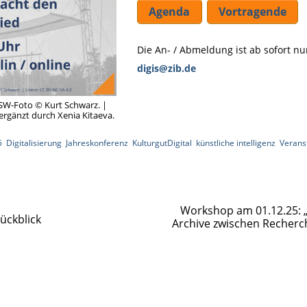
Agenda
Vortragende
Die An- / Abmeldung ist ab sofort nu
digis@zib.de
 SW-Foto © Kurt Schwarz. |
 ergänzt durch Xenia Kitaeva.
5
,
Digitalisierung
,
Jahreskonferenz
,
KulturgutDigital
,
künstliche intelligenz
,
Verans
Workshop am 01.12.25: 
ückblick
Archive zwischen Recherch