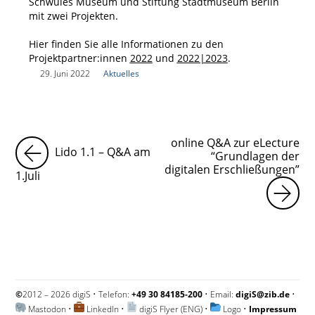
Schwules Museum und Stiftung Stadtmuseum Berlin
mit zwei Projekten.
Hier finden Sie alle Informationen zu den
Projektpartner:innen
2022
und
2022|2023
.
|
29. Juni 2022
|
Aktuelles
|
online Q&A zur eLecture
Lido 1.1 – Q&A am
“Grundlagen der
digitalen Erschließungen”
1.Juli
©
2012 – 2026 digiS • Telefon:
+49 30 84185-200
• Email:
digiS@zib.de
•
Mastodon
•
LinkedIn
•
digiS Flyer (ENG)
•
Logo
•
Impressum