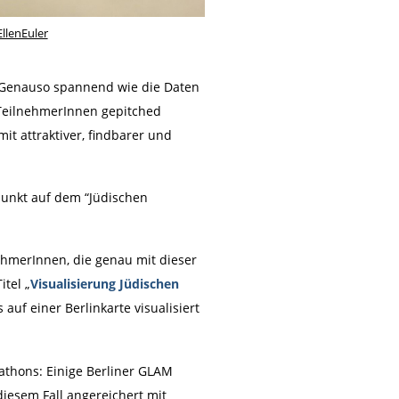
llenEuler
) Genauso spannend wie die Daten
 TeilnehmerInnen gepitched
it attraktiver, findbarer und
punkt auf dem “Jüdischen
ehmerInnen, die genau mit dieser
tel „
Visualisierung Jüdischen
auf einer Berlinkarte visualisiert
kathons: Einige Berliner GLAM
iesem Fall angereichert mit