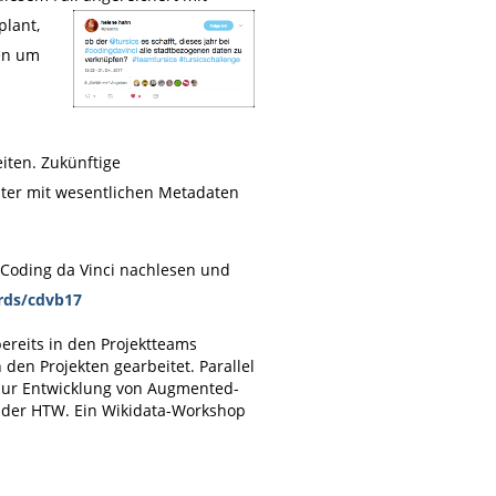
plant,
gen um
iten. Zukünftige
hter mit wesentlichen Metadaten
 Coding da Vinci nachlesen und
ards/cdvb17
reits in den Projektteams
en Projekten gearbeitet. Parallel
zur Entwicklung von Augmented-
E der HTW. Ein Wikidata-Workshop