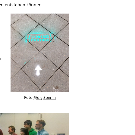
n entstehen können.
h
r
Foto
@digiSberlin