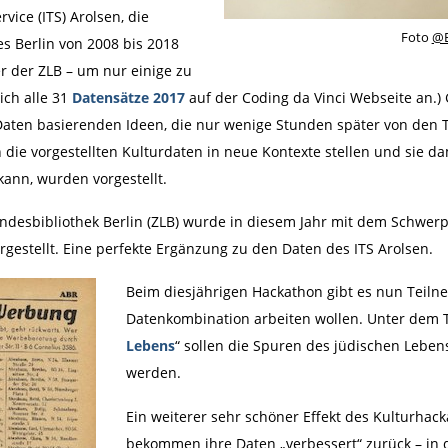
vice (ITS) Arolsen, die
Foto
@E
 Berlin von 2008 bis 2018
r der ZLB – um nur einige zu
ich alle 31
Datensätze 2017
auf der Coding da Vinci Webseite an.
n Daten basierenden Ideen, die nur wenige Stunden später von den
 die vorgestellten Kulturdaten in neue Kontexte stellen und sie dam
ann, wurden vorgestellt.
andesbibliothek Berlin (ZLB) wurde in diesem Jahr mit dem Schwer
rgestellt. Eine perfekte Ergänzung zu den Daten des ITS Arolsen.
Beim diesjährigen Hackathon gibt es nun Teiln
Datenkombination arbeiten wollen. Unter dem Ti
Lebens
“ sollen die Spuren des jüdischen Lebens 
werden.
Ein weiterer sehr schöner Effekt des Kulturhac
bekommen ihre Daten „verbessert“ zurück – in d