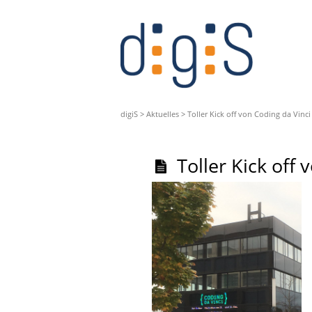
digiS
>
Aktuelles
>
Toller Kick off von Coding da Vinc
Toller Kick off