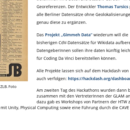
Georeferenzen.
Der Entwickler
Thomas Tursics
alle Berliner Datensätze ohne Geolokalisierun
genau diese zu ergänzen.
Das
Projekt „Gimmeh Data“
wiederum will die
bisherigen CdV-Datensätze für Wikidata aufbere
DatengeberInnen sollen ihre daten künftig leic
für Coding Da Vinci bereitstellen können.
Alle Projekte lassen sich auf dem Hackdash von
auch verfolgen:
https://hackdash.org/dashbo
 ZLB. Foto
Am zweiten Tag des Hackathons wurden dann be
zusammen mit den VertreterInnen der GLAM an d
dazu gab es Workshops von Partnern der HTW 
mit Unity, Physical Computing sowie eine Führung durch die CAV