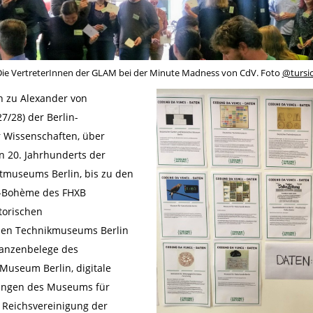
ie VertreterInnen der GLAM bei der Minute Madness von CdV. Foto
@tursi
n zu Alexander von
/28) der Berlin-
 Wissenschaften, über
n 20. Jahrhunderts der
dtmuseums Berlin, bis zu den
r-Bohème des FHXB
torischen
en Technikmuseums Berlin
flanzenbelege des
Museum Berlin, digitale
ungen des Museums für
r Reichsvereinigung der