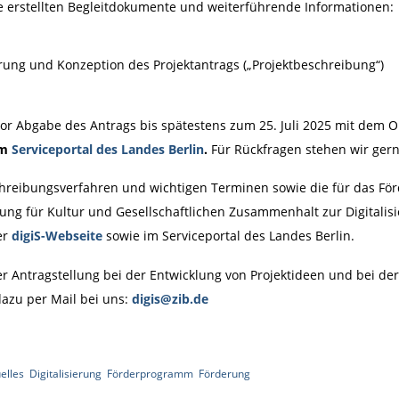
ie erstellten Begleitdokumente und weiterführende Informationen:
erung und Konzeption des Projektantrags („Projektbeschreibung“)
 vor Abgabe des Antrags bis spätestens zum 25. Juli 2025 mit dem O
im
Serviceportal des Landes Berlin
.
Für Rückfragen stehen wir gern
hreibungsverfahren und wichtigen Terminen sowie die für das Fö
tung für Kultur und Gesellschaftlichen Zusammenhalt zur Digitalis
er
digiS-Webseite
sowie im Serviceportal des Landes Berlin.
er Antragstellung bei der Entwicklung von Projektideen und bei de
dazu per Mail bei uns:
digis@zib.de
elles
,
Digitalisierung
,
Förderprogramm
,
Förderung
|