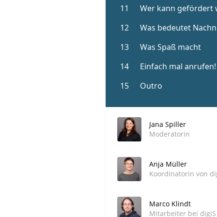
Jana Spiller
Moderatorin
Anja Müller
Koordinatorin von di
Marco Klindt
Mitarbeiter bei digi