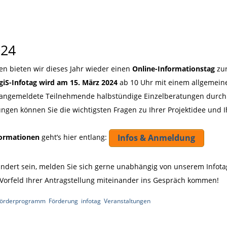
024
nen bieten wir dieses Jahr wieder einen
Online-Informationstag
zur
giS-Infotag
wird am 15. März 2024
ab 10 Uhr mit einem allgemei
 angemeldete Teilnehmende halbstündige Einzelberatungen durch 
tungen können Sie die wichtigsten Fragen zu Ihrer Projektidee und
Infos & Anmeldung
ormationen
geht’s hier entlang:
hindert sein, melden Sie sich gerne unabhängig von unserem Infota
im Vorfeld Ihrer Antragstellung miteinander ins Gespräch kommen!
örderprogramm
,
Förderung
,
infotag
,
Veranstaltungen
|