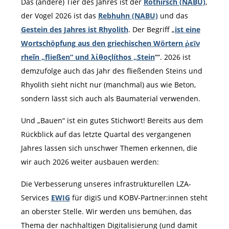
Das (andere) Tier des Jahres ist der
Rothirsch (NABU)
,
der Vogel 2026 ist das
Rebhuhn (NABU)
und das
Gestein des Jahres ist Rhyolith
. Der Begriff „
ist eine
Wortschöpfung aus den griechischen Wörtern ῥεῖν
rheĩn „fließen“ und λίθοςlíthos „Stein
““. 2026 ist
demzufolge auch das Jahr des fließenden Steins und
Rhyolith sieht nicht nur (manchmal) aus wie Beton,
sondern lässt sich auch als Baumaterial verwenden.
Und „Bauen“ ist ein gutes Stichwort! Bereits aus dem
Rückblick auf das letzte Quartal des vergangenen
Jahres lassen sich unschwer Themen erkennen, die
wir auch 2026 weiter ausbauen werden:
Die Verbesserung unseres infrastrukturellen LZA-
Services
EWIG
für digiS und KOBV-Partner:innen steht
an oberster Stelle. Wir werden uns bemühen, das
Thema der nachhaltigen Digitalisierung (und damit