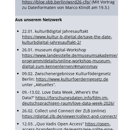
https://blog.sbb.berlin/wsrd26-cfp/
(Mit Vortrag
zu Dateiformaten von Marco Klindt am 19.3.)
Aus unserem Netzwerk
22.01. kulturBdigital Jahresauftakt
https://www.kultur-b-digital.de/save-the-date-
kulturbdigital-jahresauftakt-2/
26.01. museum digital-Workshop
https://www.landesstelle.de/museumsakademie/
programm/details/online-workshop-museum-
digital-zum-kennenlernen/#mainnmav
09.02. Zwischenergebnisse Kulturfödergesetz
Berlin:
https://www.kulturfoerderngesetz.de
unter „Aktuelles“.
09.-13.02. Love Data Week „Where’s the
Data?“
https://forschungsdaten.info/fdm-im-
deutschsprachigen-raum/love-data-week-2026/
26.02. Collect und Connect der ZLB (online)
https://digital.zlb.de/viewer/collect-and-connect/
12.03. „Quo Vadis Open Access“
https://open-
access-brandenburg.de/events/wie-sollte-eine-