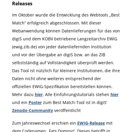
Releases
Im Oktober wurde die Entwicklung des Webtools „Best
Match“ erfolgreich abgeschlossen. Mit dieser
Webanwendung können Datenlieferungen für das von
digiS und dem KOBV betriebene Langzeitarchiv EWIG
(ewig.zib.de) von jeder datenliefernden Institution
und vor der Übergabe an digiS bzw. an das ZIB
selbstständig auf Vollständigkeit überprüft werden.
Das Tool ist nützlich für kleinere Institutionen, die ihre
Daten nicht ohne weiteres entsprechend der
offiziellen EWIG-Spezifikation bereitstellen können.
Mehr dazu
hier
. Alle Einführungstutorials stehen
hier
und ein
Poster
zum Best Match-Tool ist in digiS‘
Zenodo-Community
veröffentlicht
Zum Jahreswechsel erschien ein
EWIG-Release
mit
dem Codenamen „Fats Domino“. Dieses betrifft in